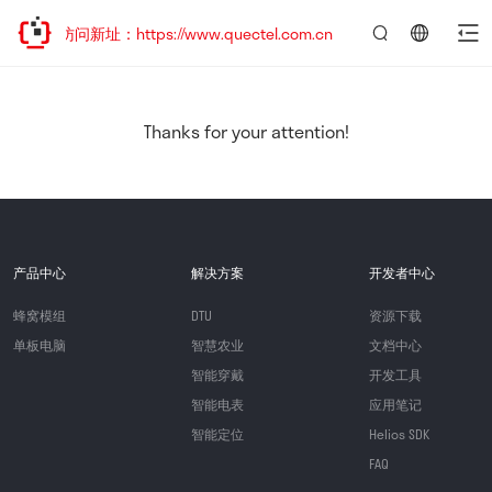
迎访问新址：https://www.quectel.com.cn
言：
简
体
中
Thanks for your attention!
文
产品中心
解决方案
开发者中心
蜂窝模组
DTU
资源下载
单板电脑
智慧农业
文档中心
智能穿戴
开发工具
智能电表
应用笔记
智能定位
Helios SDK
FAQ