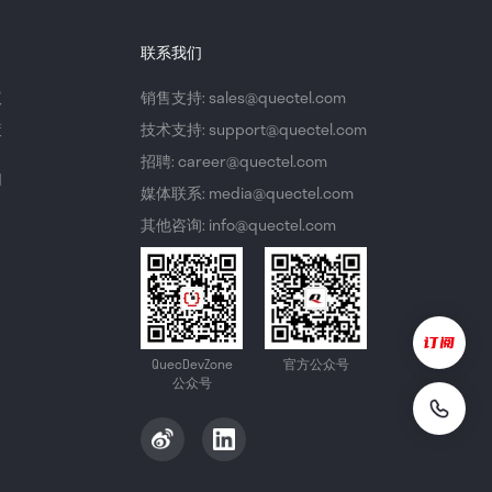
联系我们
议
销售支持: sales@quectel.com
策
技术支持: support@quectel.com
招聘: career@quectel.com
们
媒体联系: media@quectel.com
其他咨询: info@quectel.com
QuecDevZone
官方公众号
公众号