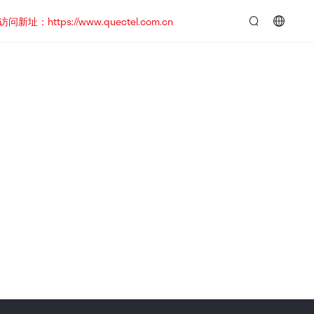
https://www.quectel.com.cn
言：
简
体
中
文