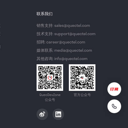
联系我们
议
销售支持: sales@quectel.com
策
技术支持: support@quectel.com
招聘: career@quectel.com
们
媒体联系: media@quectel.com
其他咨询: info@quectel.com
QuecDevZone
官方公众号
公众号