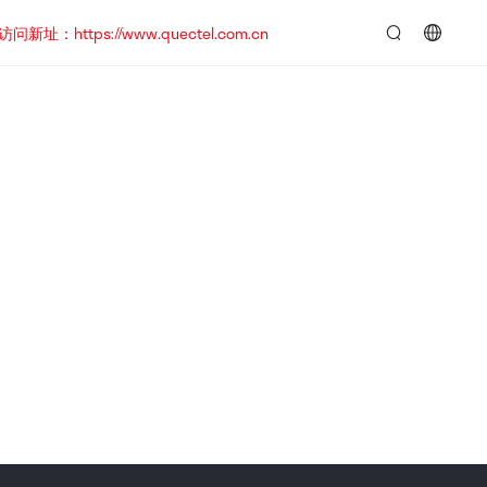
https://www.quectel.com.cn
言：
简
体
中
文