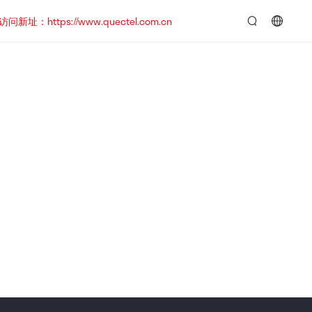
https://www.quectel.com.cn
言：
简
体
中
文