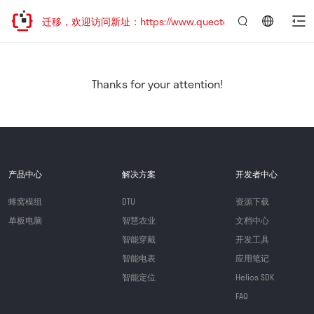
站地址已迁移，欢迎访问新址：https://www.quectel.com.cn
言：
简
体
中
Thanks for your attention!
文
产品中心
解决方案
开发者中心
蜂窝模组
DTU
资源下载
单板电脑
智慧农业
文档中心
智能穿戴
开发工具
智能电表
应用笔记
智能定位
Helios SDK
FAQ