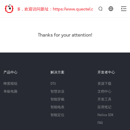
址已迁移，欢迎访问新址：https://www.quectel.com.cn
言：
简
体
中
Thanks for your attention!
文
产品中心
解决方案
开发者中心
蜂窝模组
DTU
资源下载
单板电脑
智慧农业
文档中心
智能穿戴
开发工具
智能电表
应用笔记
智能定位
Helios SDK
FAQ