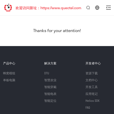
迁移，欢迎访问新址：https://www.quectel.com.cn
言：
简
体
中
Thanks for your attention!
文
产品中心
解决方案
开发者中心
蜂窝模组
DTU
资源下载
单板电脑
智慧农业
文档中心
智能穿戴
开发工具
智能电表
应用笔记
智能定位
Helios SDK
FAQ