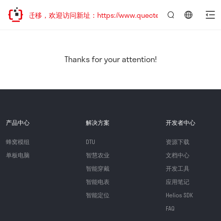
站地址已迁移，欢迎访问新址：https://www.quectel.com.cn
言：
简
体
中
Thanks for your attention!
文
产品中心
解决方案
开发者中心
蜂窝模组
DTU
资源下载
单板电脑
智慧农业
文档中心
智能穿戴
开发工具
智能电表
应用笔记
智能定位
Helios SDK
FAQ