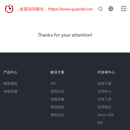
已迁移，欢迎访问新址：https://www.quectel.com.cn
言：
简
体
中
Thanks for your attention!
文
产品中心
解决方案
开发者中心
蜂窝模组
DTU
资源下载
单板电脑
智慧农业
文档中心
智能穿戴
开发工具
智能电表
应用笔记
智能定位
Helios SDK
FAQ