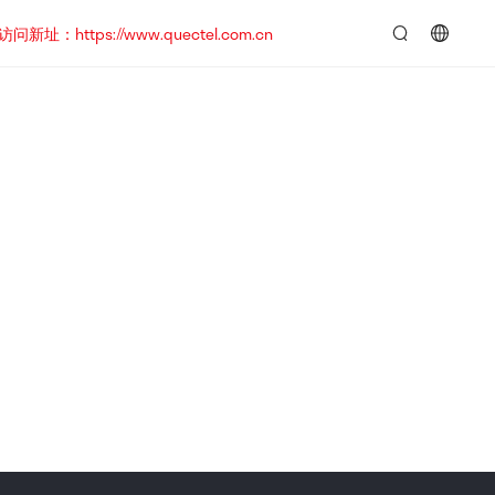
https://www.quectel.com.cn
言：
简
体
中
文