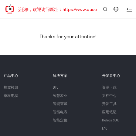
网站地址已迁移，欢迎访问新址：https://www.quectel.com.cn
言：
简
体
中
Thanks for your attention!
文
产品中心
解决方案
开发者中心
蜂窝模组
DTU
资源下载
单板电脑
智慧农业
文档中心
智能穿戴
开发工具
智能电表
应用笔记
智能定位
Helios SDK
FAQ