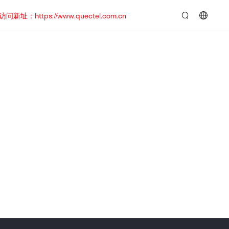
https://www.quectel.com.cn
言：
简
体
中
文