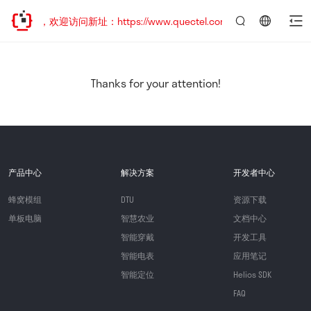
已迁移，欢迎访问新址：https://www.quectel.com.cn
言：
简
体
中
Thanks for your attention!
文
产品中心
解决方案
开发者中心
蜂窝模组
DTU
资源下载
单板电脑
智慧农业
文档中心
智能穿戴
开发工具
智能电表
应用笔记
智能定位
Helios SDK
FAQ