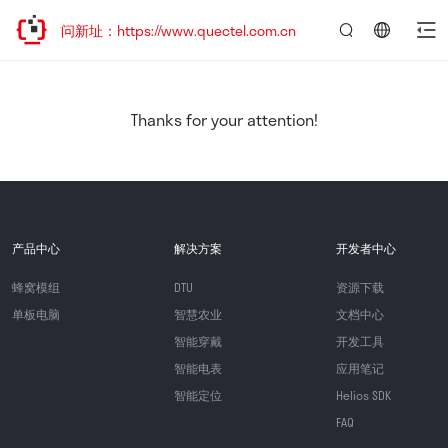
访问新址：https://www.quectel.com.cn
言：
简
体
中
Thanks for your attention!
文
产品中心
解决方案
开发者中心
蜂窝模组
DTU
资源下载
单板电脑
智慧农业
文档中心
智能穿戴
开发工具
智能电表
应用笔记
智能定位
Helios SDK
FAQ