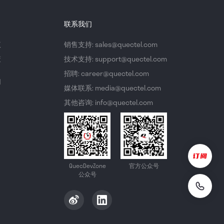
联系我们
议
销售支持: sales@quectel.com
策
技术支持: support@quectel.com
招聘: career@quectel.com
们
媒体联系: media@quectel.com
其他咨询: info@quectel.com
QuecDevZone
官方公众号
公众号