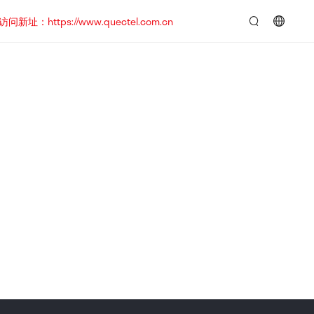
https://www.quectel.com.cn
言：
简
体
中
文