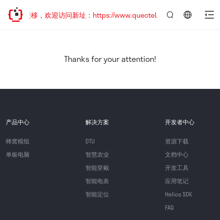
地址已迁移，欢迎访问新址：https://www.quectel.com.cn
言：
简
体
中
Thanks for your attention!
文
产品中心
解决方案
开发者中心
蜂窝模组
DTU
资源下载
单板电脑
智慧农业
文档中心
智能穿戴
开发工具
智能电表
应用笔记
智能定位
Helios SDK
FAQ