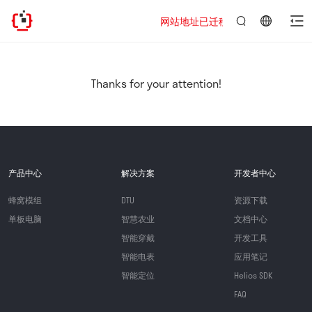
网站地址已迁移，欢迎访问新址：https://
言：
简
体
中
Thanks for your attention!
文
产品中心
解决方案
开发者中心
蜂窝模组
DTU
资源下载
单板电脑
智慧农业
文档中心
智能穿戴
开发工具
智能电表
应用笔记
智能定位
Helios SDK
FAQ