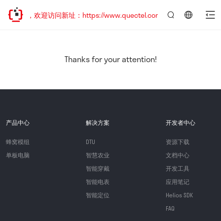
已迁移，欢迎访问新址：https://www.quectel.com.cn
言：
简
体
中
Thanks for your attention!
文
产品中心
解决方案
开发者中心
蜂窝模组
DTU
资源下载
单板电脑
智慧农业
文档中心
智能穿戴
开发工具
智能电表
应用笔记
智能定位
Helios SDK
FAQ