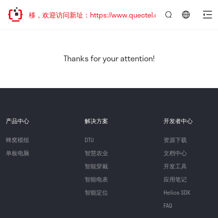
址已迁移，欢迎访问新址：https://www.quectel.com.cn
言：
简
体
中
Thanks for your attention!
文
产品中心
解决方案
开发者中心
蜂窝模组
DTU
资源下载
单板电脑
智慧农业
文档中心
智能穿戴
开发工具
智能电表
应用笔记
智能定位
Helios SDK
FAQ