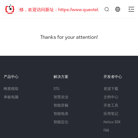
地址已迁移，欢迎访问新址：https://www.quectel.com.cn
言：
简
体
中
Thanks for your attention!
文
产品中心
解决方案
开发者中心
蜂窝模组
DTU
资源下载
单板电脑
智慧农业
文档中心
智能穿戴
开发工具
智能电表
应用笔记
智能定位
Helios SDK
FAQ