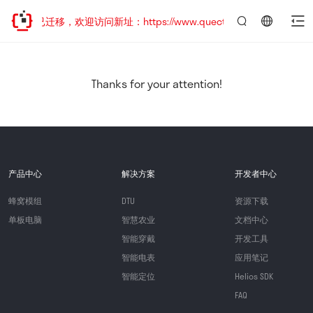
网站地址已迁移，欢迎访问新址：https://www.quectel.com.cn
言：
简
体
中
Thanks for your attention!
文
产品中心
解决方案
开发者中心
蜂窝模组
DTU
资源下载
单板电脑
智慧农业
文档中心
智能穿戴
开发工具
智能电表
应用笔记
智能定位
Helios SDK
FAQ