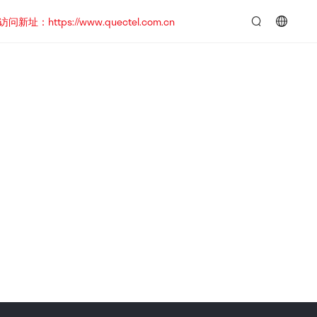
https://www.quectel.com.cn
言：
简
体
中
文