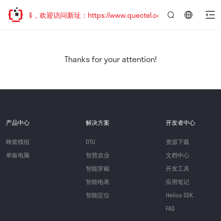
址已迁移，欢迎访问新址：https://www.quectel.com.cn
言：
简
体
中
Thanks for your attention!
文
产品中心
解决方案
开发者中心
蜂窝模组
DTU
资源下载
单板电脑
智慧农业
文档中心
智能穿戴
开发工具
智能电表
应用笔记
智能定位
Helios SDK
FAQ