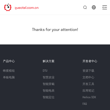
ww.quectel.com.cn
言：
简
体
中
Thanks for your attention!
文
产品中心
解决方案
开发者中心
蜂窝模组
DTU
资源下载
单板电脑
智慧农业
文档中心
智能穿戴
开发工具
智能电表
应用笔记
智能定位
Helios SDK
FAQ