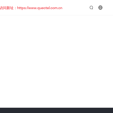
https://www.quectel.com.cn
言：
简
体
中
文