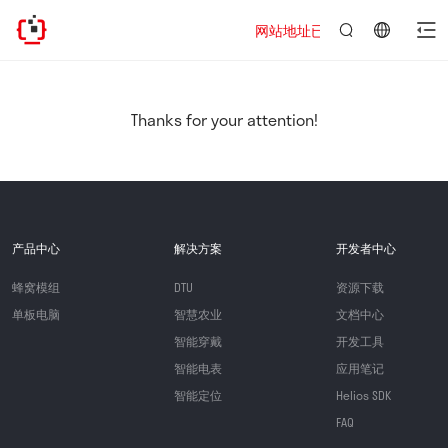
网站地址已迁移，欢迎访问新址：https
言：
简
体
中
Thanks for your attention!
文
产品中心
解决方案
开发者中心
蜂窝模组
DTU
资源下载
单板电脑
智慧农业
文档中心
智能穿戴
开发工具
智能电表
应用笔记
智能定位
Helios SDK
FAQ