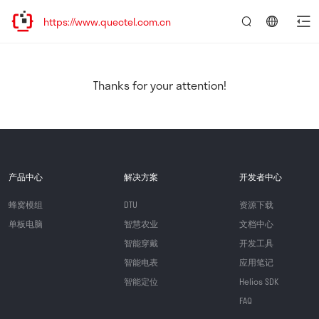
ttps://www.quectel.com.cn
言：
简
体
中
Thanks for your attention!
文
产品中心
解决方案
开发者中心
蜂窝模组
DTU
资源下载
单板电脑
智慧农业
文档中心
智能穿戴
开发工具
智能电表
应用笔记
智能定位
Helios SDK
FAQ