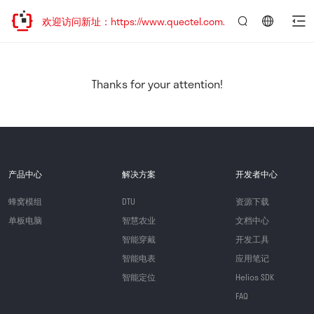
迁移，欢迎访问新址：https://www.quectel.com.cn
言：
简
体
中
Thanks for your attention!
文
产品中心
解决方案
开发者中心
蜂窝模组
DTU
资源下载
单板电脑
智慧农业
文档中心
智能穿戴
开发工具
智能电表
应用笔记
智能定位
Helios SDK
FAQ