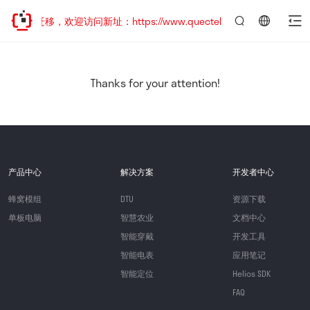
地址已迁移，欢迎访问新址：https://www.quectel.com.cn
言：
简
体
中
Thanks for your attention!
文
产品中心
解决方案
开发者中心
蜂窝模组
DTU
资源下载
单板电脑
智慧农业
文档中心
智能穿戴
开发工具
智能电表
应用笔记
智能定位
Helios SDK
FAQ