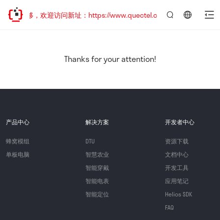
址已迁移，欢迎访问新址：https://www.quectel.com.cn
言：
简
体
中
Thanks for your attention!
文
产品中心
解决方案
开发者中心
蜂窝模组
DTU
资源下载
单板电脑
智慧农业
文档中心
智能穿戴
开发工具
智能电表
应用笔记
智能定位
Helios SDK
FAQ