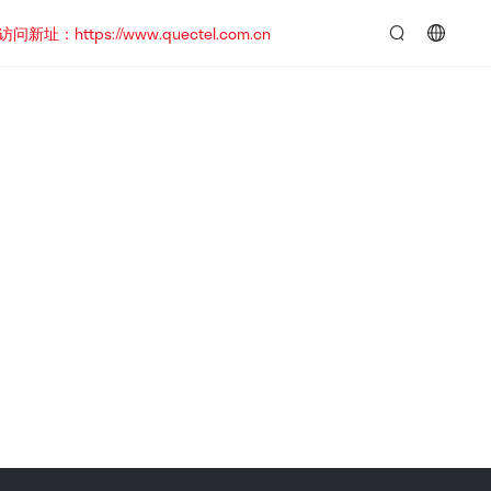
https://www.quectel.com.cn
言：
简
体
中
文