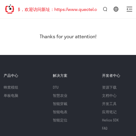
址已迁移，欢迎访问新址：https://www.quectel.com.cn
言：
简
体
中
Thanks for your attention!
文
产品中心
解决方案
开发者中心
蜂窝模组
DTU
资源下载
单板电脑
智慧农业
文档中心
智能穿戴
开发工具
智能电表
应用笔记
智能定位
Helios SDK
FAQ