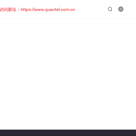
https://www.quectel.com.cn
言：
简
体
中
文