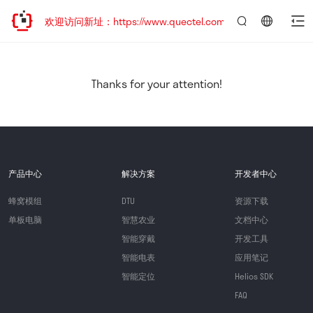
迁移，欢迎访问新址：https://www.quectel.com.cn
言：
简
体
中
Thanks for your attention!
文
产品中心
解决方案
开发者中心
蜂窝模组
DTU
资源下载
单板电脑
智慧农业
文档中心
智能穿戴
开发工具
智能电表
应用笔记
智能定位
Helios SDK
FAQ