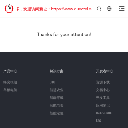
址已迁移，欢迎访问新址：https://www.quectel.com.cn
言：
简
体
中
Thanks for your attention!
文
产品中心
解决方案
开发者中心
蜂窝模组
DTU
资源下载
单板电脑
智慧农业
文档中心
智能穿戴
开发工具
智能电表
应用笔记
智能定位
Helios SDK
FAQ