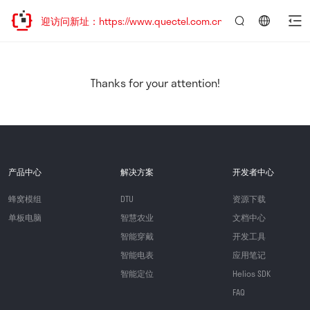
，欢迎访问新址：https://www.quectel.com.cn
言：
简
体
中
Thanks for your attention!
文
产品中心
解决方案
开发者中心
蜂窝模组
DTU
资源下载
单板电脑
智慧农业
文档中心
智能穿戴
开发工具
智能电表
应用笔记
智能定位
Helios SDK
FAQ