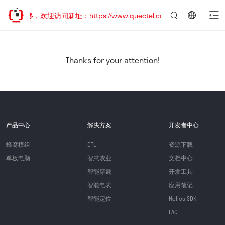
址已迁移，欢迎访问新址：https://www.quectel.com.cn
言：
简
体
中
Thanks for your attention!
文
产品中心
解决方案
开发者中心
蜂窝模组
DTU
资源下载
单板电脑
智慧农业
文档中心
智能穿戴
开发工具
智能电表
应用笔记
智能定位
Helios SDK
FAQ