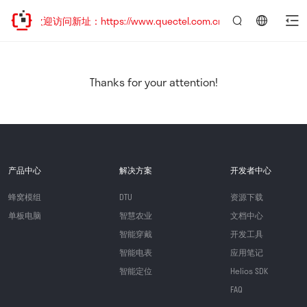
，欢迎访问新址：https://www.quectel.com.cn
言：
简
体
中
Thanks for your attention!
文
产品中心
解决方案
开发者中心
蜂窝模组
DTU
资源下载
单板电脑
智慧农业
文档中心
智能穿戴
开发工具
智能电表
应用笔记
智能定位
Helios SDK
FAQ