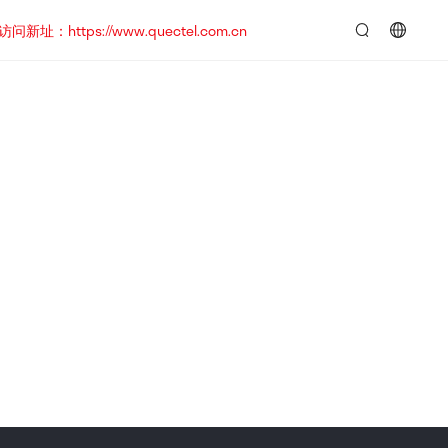
https://www.quectel.com.cn
言：
简
体
中
文