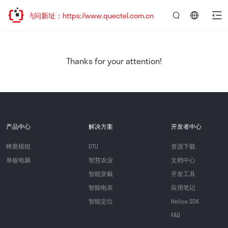
迎访问新址：https://www.quectel.com.cn
言：
简
体
中
Thanks for your attention!
文
产品中心
解决方案
开发者中心
蜂窝模组
DTU
资源下载
单板电脑
智慧农业
文档中心
智能穿戴
开发工具
智能电表
应用笔记
智能定位
Helios SDK
FAQ