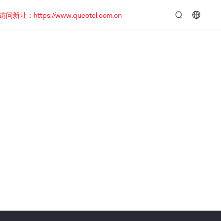
https://www.quectel.com.cn
言：
简
体
中
文