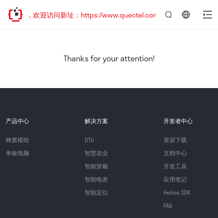
已迁移，欢迎访问新址：https://www.quectel.com.cn
言：
简
体
中
Thanks for your attention!
文
产品中心
解决方案
开发者中心
蜂窝模组
DTU
资源下载
单板电脑
智慧农业
文档中心
智能穿戴
开发工具
智能电表
应用笔记
智能定位
Helios SDK
FAQ