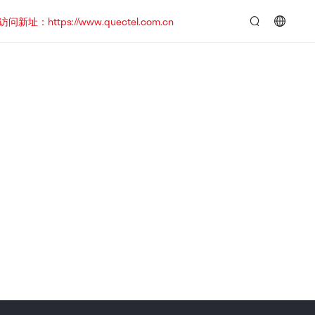
https://www.quectel.com.cn
言：
简
体
中
文