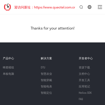
，欢迎访问新址：https://www.quectel.com.cn
言：
简
体
中
Thanks for your attention!
文
产品中心
解决方案
开发者中心
蜂窝模组
DTU
资源下载
单板电脑
智慧农业
文档中心
智能穿戴
开发工具
智能电表
应用笔记
智能定位
Helios SDK
FAQ