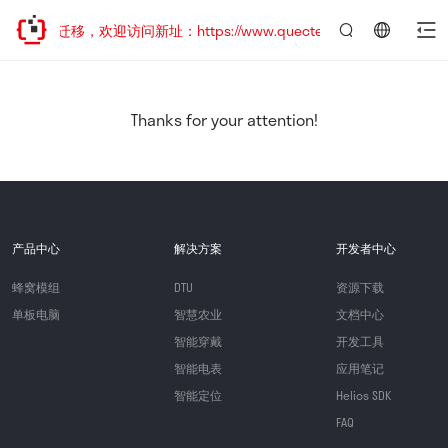
站地址已迁移，欢迎访问新址：https://www.quectel.com.cn
言：
简
体
中
Thanks for your attention!
文
产品中心
解决方案
开发者中心
蜂窝模组
DTU
资源下载
单板电脑
智慧农业
文档中心
智能穿戴
开发工具
智能电表
应用笔记
智能定位
Helios SDK
FAQ