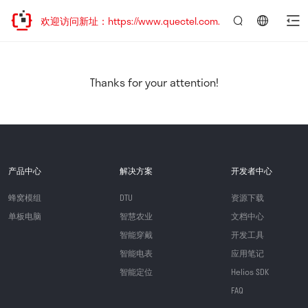
迁移，欢迎访问新址：https://www.quectel.com.cn
言：
简
体
中
Thanks for your attention!
文
产品中心
解决方案
开发者中心
蜂窝模组
DTU
资源下载
单板电脑
智慧农业
文档中心
智能穿戴
开发工具
智能电表
应用笔记
智能定位
Helios SDK
FAQ