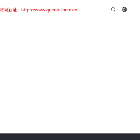
https://www.quectel.com.cn
言：
简
体
中
文