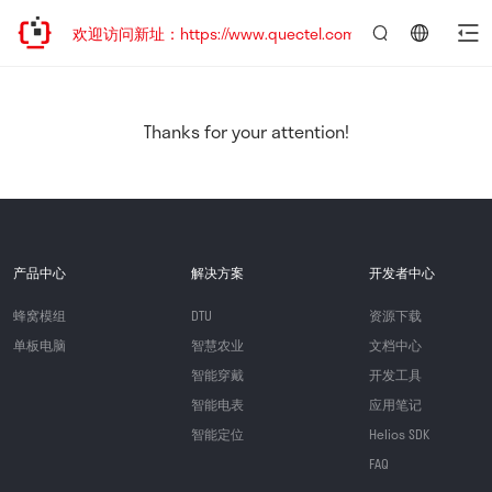
迁移，欢迎访问新址：https://www.quectel.com.cn
言：
简
体
中
Thanks for your attention!
文
产品中心
解决方案
开发者中心
蜂窝模组
DTU
资源下载
单板电脑
智慧农业
文档中心
智能穿戴
开发工具
智能电表
应用笔记
智能定位
Helios SDK
FAQ