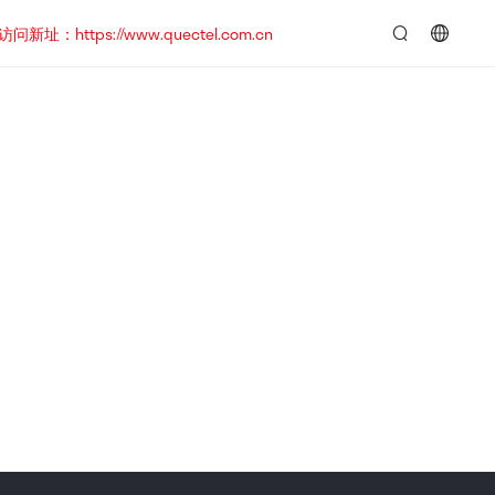
https://www.quectel.com.cn
言：
简
体
中
文