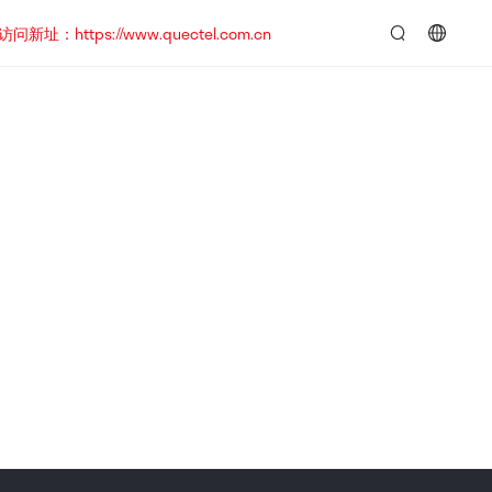
https://www.quectel.com.cn
言：
简
体
中
文